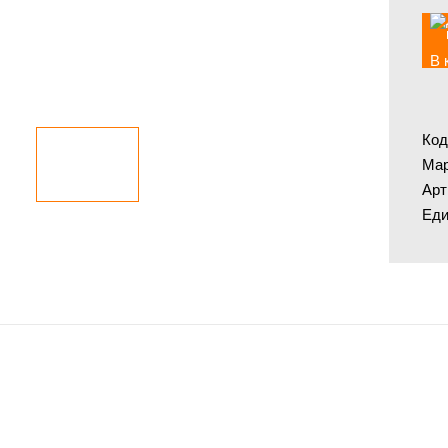
В 
Код
Мар
Арт
Еди