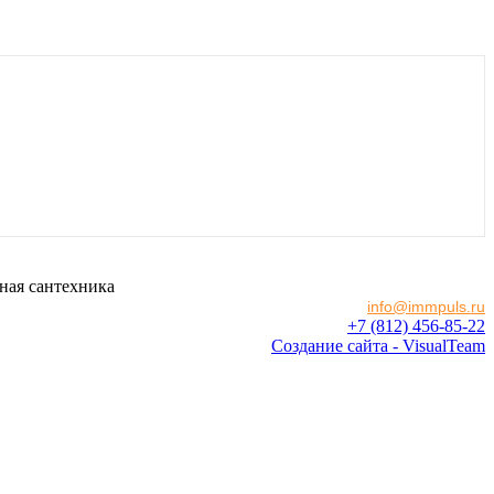
ная сантехника
info@immpuls.ru
+7 (812) 456-85-22
Создание сайта - VisualTeam