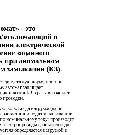
мат» - это
й/отключающий и
янии электрической
чение заданного
ок при аномальном
ом замыкании (КЗ).
ает допустимую норму или при
.е. автомат защищает
зникновении КЗ в разы возрастает
ю проводки.
ю роль. Когда нагрузка (ваши
озрастает и приводит к нагреванию
(по номинальному току) производят
ах электропроводки достаточно для
ателя определяется нагрузкой и