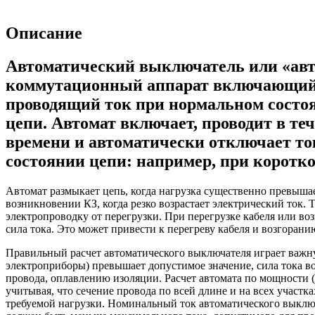
Описание
Автоматический выключатель или «авто
коммутационный аппарат включающи
проводящий ток при нормальном состо
цепи. Автомат включает, проводит в те
времени и автоматически отключает т
состоянии цепи: например, при коротк
Автомат размыкает цепь, когда нагрузка существенно превыш
возникновении КЗ, когда резко возрастает электрический ток. Т
электропроводку от перегрузки. При перегрузке кабеля или во
сила тока. Это может привести к перегреву кабеля и возгорани
Правильный расчет автоматического выключателя играет важну
электроприборы) превышает допустимое значение, сила тока в
провода, оплавлению изоляции. Расчет автомата по мощности 
учитывая, что сечение провода по всей длине и на всех участк
требуемой нагрузки. Номинальный ток автоматического выключ