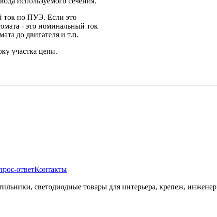
вода используемого сечения.
й ток по ПУЭ. Если это
томата - это номинальный ток
ата до двигателя и т.п.
ку участка цепи.
прос-ответ
Контакты
ильники, светодиодные товары для интерьера, крепеж, инженер