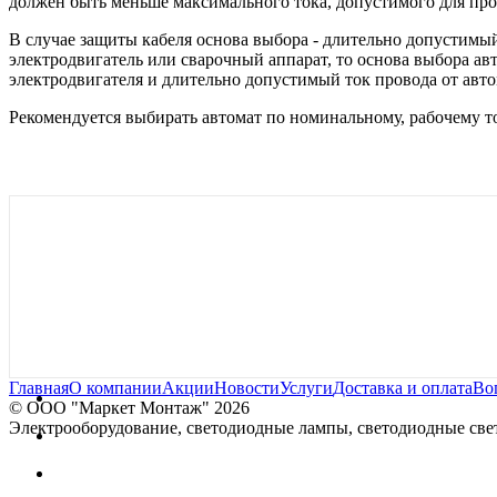
должен быть меньше максимального тока, допустимого для про
В случае защиты кабеля основа выбора - длительно допустимы
электродвигатель или сварочный аппарат, то основа выбора ав
электродвигателя и длительно допустимый ток провода от автом
Рекомендуется выбирать автомат по номинальному, рабочему то
Главная
О компании
Акции
Новости
Услуги
Доставка и оплата
Во
© OOO "Маркет Монтаж" 2026
Электрооборудование, светодиодные лампы, светодиодные свет