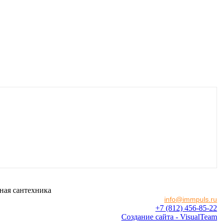
ная сантехника
info@immpuls.ru
+7 (812) 456-85-22
Создание сайта - VisualTeam