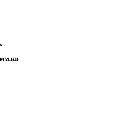
.кв
3мм.кв