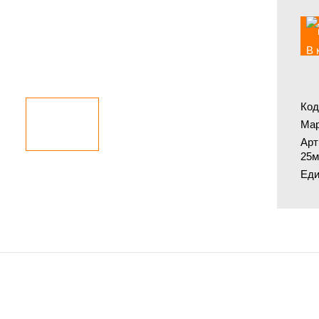
В 
Код
Мар
Арт
25м
Еди