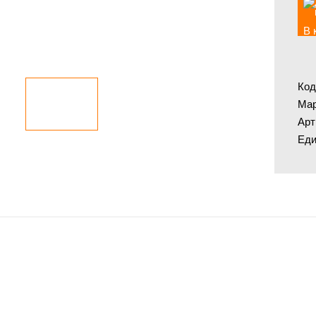
В 
Код
Мар
Арт
Еди