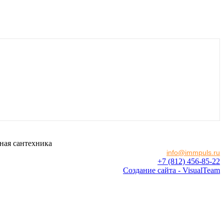
ная сантехника
info@immpuls.ru
+7 (812) 456-85-22
Создание сайта - VisualTeam